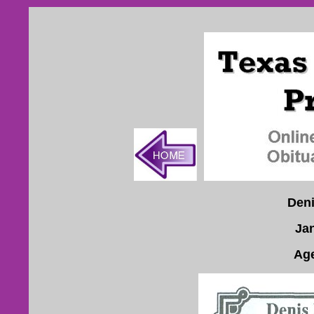
Deni
Ja
Age