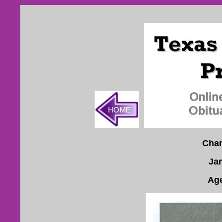
Char
Ja
Age